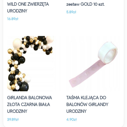
WILD ONE ZWIERZĘTA
zestaw GOLD 10 szt.
URODZINY
5.89
zł
16.89
zł
GIRLANDA BALONOWA
TAŚMA KLEJĄCA DO
ZŁOTA CZARNA BIAŁA
BALONÓW GIRLANDY
URODZINY
URODZINY
39.89
zł
4.90
zł