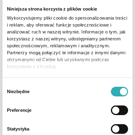
8 + ZWIERZĘTA ZOO + ZŁOTE DODATKI
Niniejsza strona korzysta z plików cookie
Stwórz niezapomnianą, kolorową dekorację
Wykorzystujemy pliki cookie do spersonalizowania treści
urodzinową z motywem dżungli i ulubionych
i reklam, aby oferować funkcje społecznościowe i
zwierząt! Idealny zestaw na 8. urodziny dziecka –
analizować ruch w naszej witrynie. Informacje o tym, jak
chłopca lub dziewczynki!
korzystasz z naszej witryny, udostępniamy partnerom
społecznościowym, reklamowym i analitycznym.
1x balon CYFRA około 32 cale
Partnerzy mogą połączyć te informacje z innymi danymi
otrzymanymi od Ciebie lub uzyskanymi podczas
1x balon tygrys 39×29 cm
korzystania z ich usług.
1x balon małpa 33×35 cm
Wybór
Niezbędne
zgody
1x balon żyrafa 45×28 cm
1x balon krowa 44×32 cm
Preferencje
1x balon lew 30×40 cm
Statystyka