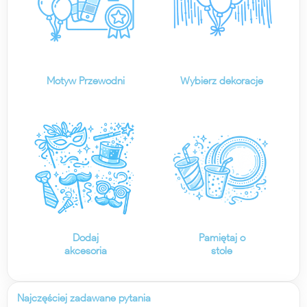
Motyw Przewodni
Wybierz dekoracje
Dodaj
Pamiętaj o
akcesoria
stole
Najczęściej zadawane pytania