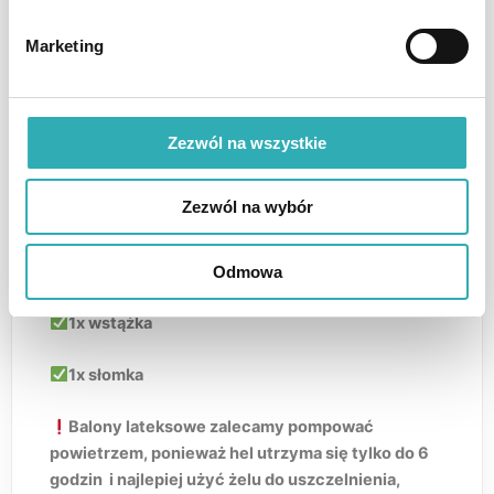
6x balon złoty 12 cali
Marketing
4x balon niebieski metaliczny 12 cali
2x balon żółty w cętki 12 cali
Zezwól na wszystkie
2x balon biały w paski 12 cali
Zezwól na wybór
2x balon biały w łaty 12 cali
2x balon pomarańczowy w łaty 12 cali
Odmowa
1x wstążka
1x słomka
Balony lateksowe zalecamy pompować
powietrzem, ponieważ hel utrzyma się tylko do 6
godzin i najlepiej użyć żelu do uszczelnienia,