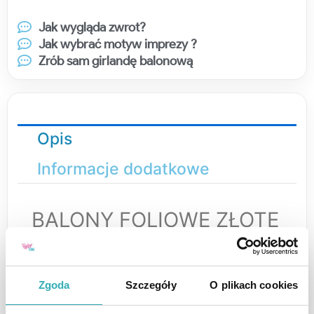
Jak wygląda zwrot?
Jak wybrać motyw imprezy ?
Zrób sam girlandę balonową
Opis
Informacje dodatkowe
BALONY FOLIOWE ZŁOTE
CYFRA 8 ZWIERZĘTA
ZOO URODZINY
DEKORACJA PARTY
Zgoda
Szczegóły
O plikach cookies
ZESTAW BALONÓW URODZINOWYCH – CYFRA